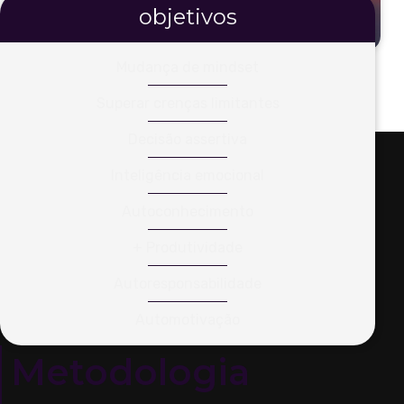
objetivos
Mudança de mindset
Superar crenças limitantes
Decisão assertiva
Inteligência emocional
Autoconhecimento
+ Produtividade
Autoresponsabilidade
Automotivação
Metodologia