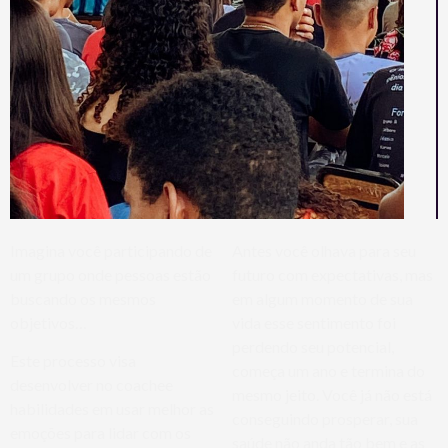
Imagina você participando de
Antes você olhava para seu
um grupo onde pessoas estão
futuro com expectativas, mas
buscando os mesmos
em algum momento de sua
objetivos…
vida esse sentimento foi
perdendo seu potencial,
Este processo visa
começa um ano e termina do
desenvolver no coachee
mesmo jeito. Você já não está
habilidades em usar melhor as
conseguindo prosperar, sua
emoções para lidar com os
saúde não anda tão bem e as