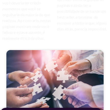
você deveria ter criado
paginas e ainda ter a
momentos que você se
possibilidade de se tornar um
orgulharia da maioria do que
best seller, e terminar de
realizou. Ao contrário, nestas
escrever a historia que, alguns
páginas mostram onde você
dias atrás, parecia impossível.
falhou e estava ausente, é
realmente difícil de olhar.