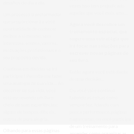
desafios do dia a dia.
vezes isso tem prejudicado
aqueles que você mais ama…
Um processo transformador
que proporcionará a você
Agora você descobre um
oportunidade de conhecer
treinamento especial, que
melhor a si mesmo, seus
sugere uma estratégia que
interesses, sonhos, valores,
irá focar nas soluções para
motivações profissionais e o
escrever novas páginas de
seu propósito devida.
seu livro.
Continua em dúvidas se irá
Então agora você está diante
participar? Permita-me fazer
de uma decisão…
uma analogia de sua vida… Ao
decorrer de sua vida, você
Ou você vai e continua
está escrevendo um livro
fazendo as coisas como
cheio de suas experiências;
sempre fez, lidando com
alguns de tempos difíceis,
pouca performance, páginas
outros de pura alegria.
bagunçadas, ou você participa
de um treinamento para
Olhando para essas páginas
aprender como organizar as