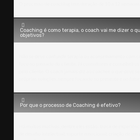
O processo de coaching tem duração de 10 a 12 semanas.
Coaching é como terapia, o coach vai me dizer o q
objetivos?
Não se deve confundir terapia ou aconselhamento com co
foco no passado do cliente. Já consultores e conselheiro
pelo cliente. O coach jamais diz ao coachee o que deve ser
próprias soluções, sempre focando no presente e no futur
Por que o processo de Coaching é efetivo?
Há muitos motivos, dentre eles estão: troca de experiênc
de desafio intelectual; suporte emocional; criação de um 