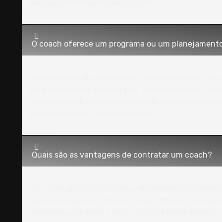
execução e feedbacks mais objetivos.
O coach oferece um programa ou um planejamento
Se você decidir que deseja os serviços de um coach, é im
programa estruturado para guiá-lo neste processo. Muit
ouviram em outros lugares (provavelmente, por outros c
estejam alinhadas com seus objetivos.
Quais são as vantagens de contratar um coach?
Um coach ajudará você a pensar de maneira mais estrutur
obscuros, a analisar a eficácia de suas atitudes, para qu
trabalhará para trazer à tona o que você tem de melhor e 