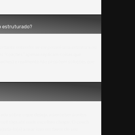
 estruturado?
portante entender se ele possui uma estrutura ou
os “coaches” apenas replicam coisas que
oaches) e realmente não propõem soluções que
ada sobre o que deseja, a perceber pontos
e você siga até onde escolheu chegar. O coach
ajudá-lo(a) a usar isso em favor do seu