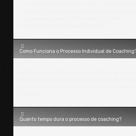
É o profissional apto a exercer e aplicar o processo de
certificado. O Coach tem o papel de ajudar pessoas e em
forma acelerada, através do Coaching, um método que já 
indivíduos na conquista de seus objetivos.
Como Funciona o Processo Individual de Coaching
Começa com uma sessão experimental de aproximadament
identificara algumas barreiras que estão impedindo de al
contratar o processo de coaching individual com sessões
de horários.
Quanto tempo dura o processo de coaching?