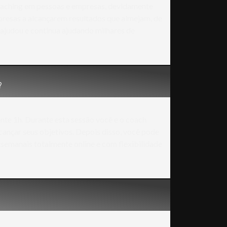
 Coaching em pessoas e empresas, devidamente
presas a alcançarem resultados que almejam, de
ajudou e continua ajudando milhares de
?
e 1h. Durante esta sessão você e o coach
cançar seus objetivos. Depois disso, você pode
 semanais totalmente online e com flexibilidade