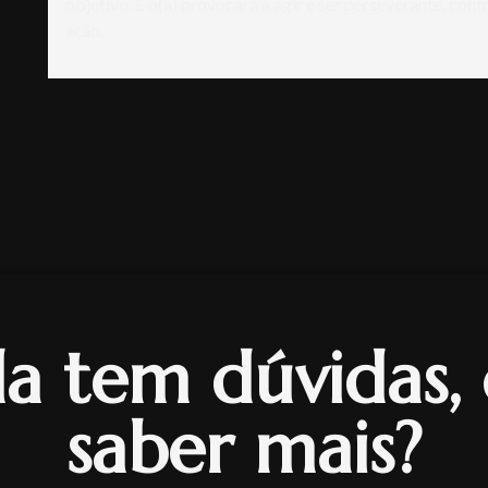
objetivo. E o(a) provocará a agir e ser perseverante, con
ação.
a tem dúvidas,
saber mais?