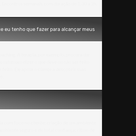
 Encontros semanais com duração de 1:30 a 2h.
ue eu tenho que fazer para alcançar meus
aching. A terapia, por exemplo, procura dar
s costumam dizer o que deve ou não ser feito
 feito. Ele apoia o cliente a descobrir suas
o.
ia com foco no cliente; criação de um ambiente
ambiente seguro e de total confiança; ritmo de